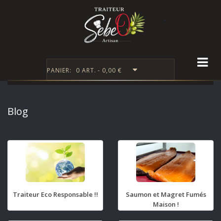
Togg
PANIER:
0 ART. - 0,00 €
Blog
Traiteur Eco Responsable !!
Saumon et Magret Fumés
Maison !