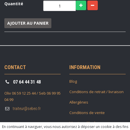
Quantité
AJOUTER AU PANIER
CONTACT
INFORMATION
Blog
07 64 44 31 48
Conditions de retrait / livraison
Oliv 06 59 12 25 44 / Seb 06 99 95
04 99
Allergènes
traiteur@sebeo.fr
Conditions de vente
Mentions légales
En continuant à naviguer, vous nous autorisez à déposer un cookie à des fins